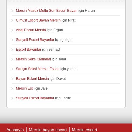
Mersin Masöz Mutlu Son Escort Bayan
için
Harun
CimCif Escort Bayan Mersin
için
Rıfat
Anal Escort Mersin
için
Ergun
Suriyeli Escort Bayanlar
için
gezgin
Escort Bayanlar
için
serhad
Mersin Seks Kadınları
için
Talat
Sarışın Seksi Mersin Escort
için
yakup
Bayan Eskort Mersin
için
Davut
Mersin Esc
için
Jale
Suriyeli Escort Bayanlar
için
Faruk
Anasayfa
Mersin bayan escort
Mersin escort