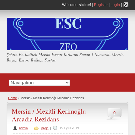
Welcome,
visitor!
[
Register
|
Login
]
Şehrin En Kaliteli Mersin Escort Kızlarını Sunan 1 Numaralı Mersin
Bayan Escort Reklam Sayfası
Home
»
Mersin / Mezitli Kerimoğlu Arcadia Rezidans
Mersin / Mezitli Kerimoğlu
0
Arcadia Rezidans
admin
|
proje
|
15 Eylül 2019