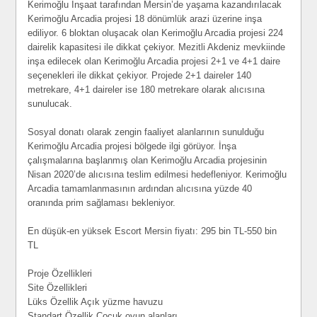
Kerimoğlu İnşaat tarafından Mersin’de yaşama kazandırılacak
Kerimoğlu Arcadia projesi 18 dönümlük arazi üzerine inşa
ediliyor. 6 bloktan oluşacak olan Kerimoğlu Arcadia projesi 224
dairelik kapasitesi ile dikkat çekiyor. Mezitli Akdeniz mevkiinde
inşa edilecek olan Kerimoğlu Arcadia projesi 2+1 ve 4+1 daire
seçenekleri ile dikkat çekiyor. Projede 2+1 daireler 140
metrekare, 4+1 daireler ise 180 metrekare olarak alıcısına
sunulucak.
Sosyal donatı olarak zengin faaliyet alanlarının sunulduğu
Kerimoğlu Arcadia projesi bölgede ilgi görüyor. İnşa
çalışmalarına başlanmış olan Kerimoğlu Arcadia projesinin
Nisan 2020’de alıcısına teslim edilmesi hedefleniyor. Kerimoğlu
Arcadia tamamlanmasının ardından alıcısına yüzde 40
oranında prim sağlaması bekleniyor.
En düşük-en yüksek Escort Mersin fiyatı: 295 bin TL-550 bin
TL
Proje Özellikleri
Site Özellikleri
Lüks Özellik Açık yüzme havuzu
Standart Özellik Çocuk oyun alanları