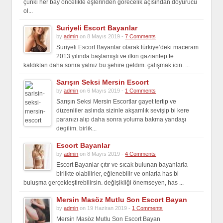
çünki her bay oncelıkle eşlerinden görecelik açısından doyurucu
ol...
Suriyeli Escort Bayanlar
by
admin
on 8 Mayıs 2019 -
7 Comments
Suriyeli Escort Bayanlar olarak türkiye’deki maceram
2013 yılında başlamıştı ve ilkin gaziantep’te
kaldıktan daha sonra yalnız bu şehire geldım. çalışmak icin. ...
Sarışın Seksi Mersin Escort
by
admin
on 6 Mayıs 2019 -
1 Comments
Sarışın Seksi Mersin Escortlar gayet tertip ve
düzenliler aslında sizinle akşamlık sevişip bi kere
paranızı alıp daha sonra yoluma bakma yandaşı
degilim. birlik...
Escort Bayanlar
by
admin
on 8 Mayıs 2019 -
4 Comments
Escort Bayanlar çıtır ve sıcak bulunan bayanlarla
birlikte olabilirler, eğlenebilir ve onlarla has bi
buluşma gerçekleştirebilirsin. değişikliği önemseyen, has ...
Mersin Masöz Mutlu Son Escort Bayan
by
admin
on 19 Haziran 2019 -
1 Comments
Mersin Masöz Mutlu Son Escort Bayan