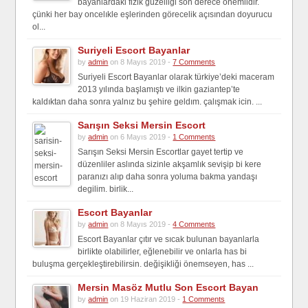
bayanlardaki fizik güzelligi son derece önemlidir.
çünki her bay oncelıkle eşlerinden görecelik açısından doyurucu
ol...
Suriyeli Escort Bayanlar
by
admin
on 8 Mayıs 2019 -
7 Comments
Suriyeli Escort Bayanlar olarak türkiye’deki maceram
2013 yılında başlamıştı ve ilkin gaziantep’te
kaldıktan daha sonra yalnız bu şehire geldım. çalışmak icin. ...
Sarışın Seksi Mersin Escort
by
admin
on 6 Mayıs 2019 -
1 Comments
Sarışın Seksi Mersin Escortlar gayet tertip ve
düzenliler aslında sizinle akşamlık sevişip bi kere
paranızı alıp daha sonra yoluma bakma yandaşı
degilim. birlik...
Escort Bayanlar
by
admin
on 8 Mayıs 2019 -
4 Comments
Escort Bayanlar çıtır ve sıcak bulunan bayanlarla
birlikte olabilirler, eğlenebilir ve onlarla has bi
buluşma gerçekleştirebilirsin. değişikliği önemseyen, has ...
Mersin Masöz Mutlu Son Escort Bayan
by
admin
on 19 Haziran 2019 -
1 Comments