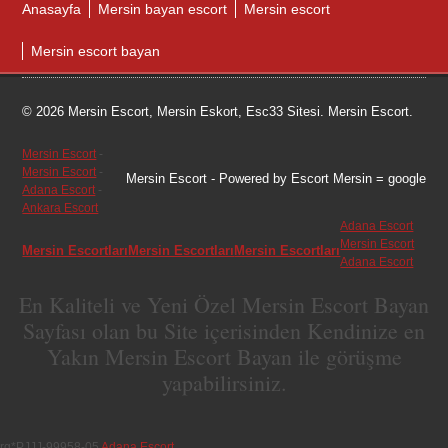
Anasayfa
Mersin bayan escort
Mersin escort
Mersin escort bayan
© 2026 Mersin Escort, Mersin Eskort, Esc33 Sitesi. Mersin Escort.
Mersin Escort
-
Mersin Escort
-
Mersin Escort
- Powered by Escort Mersin = google
Adana Escort
-
Ankara Escort
Adana Escort
Mersin Escort
Mersin Escortları
Mersin Escortları
Mersin Escortları
Adana Escort
En Kaliteli ve Yeni Özel Mersin Escort Bayan
Sayfası olan bu Site içerisinden Kendinize en
Yakın Mersin Escort Bayan ile görüşme
yapabilirsiniz.
rg*PJJJ-99958-05
Adana Escort