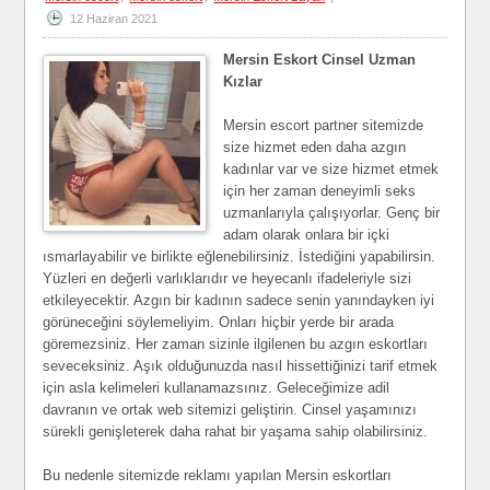
12 Haziran 2021
Mersin Eskort Cinsel Uzman
Kızlar
Mersin escort partner sitemizde
size hizmet eden daha azgın
kadınlar var ve size hizmet etmek
için her zaman deneyimli seks
uzmanlarıyla çalışıyorlar. Genç bir
adam olarak onlara bir içki
ısmarlayabilir ve birlikte eğlenebilirsiniz. İstediğini yapabilirsin.
Yüzleri en değerli varlıklarıdır ve heyecanlı ifadeleriyle sizi
etkileyecektir. Azgın bir kadının sadece senin yanındayken iyi
görüneceğini söylemeliyim. Onları hiçbir yerde bir arada
göremezsiniz. Her zaman sizinle ilgilenen bu azgın eskortları
seveceksiniz. Aşık olduğunuzda nasıl hissettiğinizi tarif etmek
için asla kelimeleri kullanamazsınız. Geleceğimize adil
davranın ve ortak web sitemizi geliştirin. Cinsel yaşamınızı
sürekli genişleterek daha rahat bir yaşama sahip olabilirsiniz.
Bu nedenle sitemizde reklamı yapılan Mersin eskortları