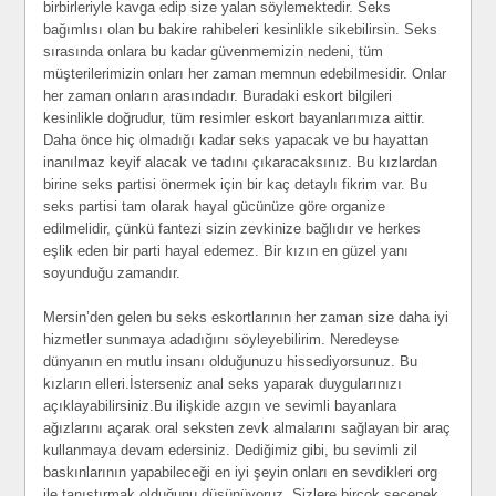
birbirleriyle kavga edip size yalan söylemektedir. Seks
bağımlısı olan bu bakire rahibeleri kesinlikle sikebilirsin. Seks
sırasında onlara bu kadar güvenmemizin nedeni, tüm
müşterilerimizin onları her zaman memnun edebilmesidir. Onlar
her zaman onların arasındadır. Buradaki eskort bilgileri
kesinlikle doğrudur, tüm resimler eskort bayanlarımıza aittir.
Daha önce hiç olmadığı kadar seks yapacak ve bu hayattan
inanılmaz keyif alacak ve tadını çıkaracaksınız. Bu kızlardan
birine seks partisi önermek için bir kaç detaylı fikrim var. Bu
seks partisi tam olarak hayal gücünüze göre organize
edilmelidir, çünkü fantezi sizin zevkinize bağlıdır ve herkes
eşlik eden bir parti hayal edemez. Bir kızın en güzel yanı
soyunduğu zamandır.
Mersin’den gelen bu seks eskortlarının her zaman size daha iyi
hizmetler sunmaya adadığını söyleyebilirim. Neredeyse
dünyanın en mutlu insanı olduğunuzu hissediyorsunuz. Bu
kızların elleri.İsterseniz anal seks yaparak duygularınızı
açıklayabilirsiniz.Bu ilişkide azgın ve sevimli bayanlara
ağızlarını açarak oral seksten zevk almalarını sağlayan bir araç
kullanmaya devam edersiniz. Dediğimiz gibi, bu sevimli zil
baskınlarının yapabileceği en iyi şeyin onları en sevdikleri org
ile tanıştırmak olduğunu düşünüyoruz. Sizlere birçok seçenek