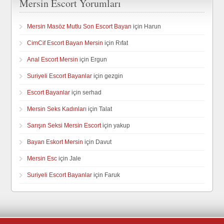
Mersin Escort Yorumları
Mersin Masöz Mutlu Son Escort Bayan
için
Harun
CimCif Escort Bayan Mersin
için
Rıfat
Anal Escort Mersin
için
Ergun
Suriyeli Escort Bayanlar
için
gezgin
Escort Bayanlar
için
serhad
Mersin Seks Kadınları
için
Talat
Sarışın Seksi Mersin Escort
için
yakup
Bayan Eskort Mersin
için
Davut
Mersin Esc
için
Jale
Suriyeli Escort Bayanlar
için
Faruk