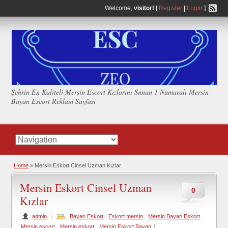
Welcome,
visitor!
[
Register
|
Login
]
Şehrin En Kaliteli Mersin Escort Kızlarını Sunan 1 Numaralı Mersin
Bayan Escort Reklam Sayfası
Home
»
Mersin Eskort Cinsel Uzman Kızlar
Mersin Eskort Cinsel Uzman
0
Kızlar
admin
|
Bayan Eskort
,
Eskort mersin
,
Mersin Bayan Eskort
,
Mersin escort
,
Mersin eskort
,
Mersin Eskort Bayan
|